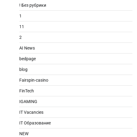
! Без рубрики
1
11
2
AI News
bedpage
blog
Fairspin-casino
FinTech
IGAMING
IT Vacancies
IT Образование
NEW