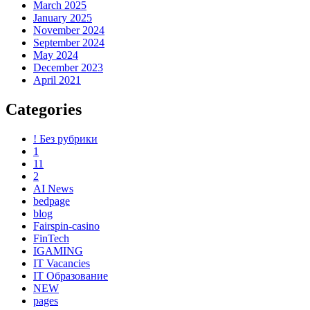
March 2025
January 2025
November 2024
September 2024
May 2024
December 2023
April 2021
Categories
! Без рубрики
1
11
2
AI News
bedpage
blog
Fairspin-casino
FinTech
IGAMING
IT Vacancies
IT Образование
NEW
pages