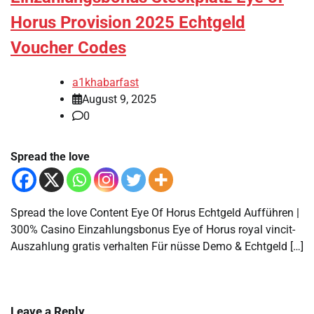
Horus Provision 2025 Echtgeld
Voucher Codes
a1khabarfast
August 9, 2025
0
Spread the love
Spread the love Content Eye Of Horus Echtgeld Aufführen |
300% Casino Einzahlungsbonus Eye of Horus royal vincit-
Auszahlung gratis verhalten Für nüsse Demo & Echtgeld […]
Leave a Reply