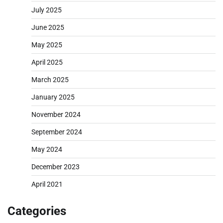
July 2025
June 2025
May 2025
April 2025
March 2025
January 2025
November 2024
September 2024
May 2024
December 2023
April 2021
Categories