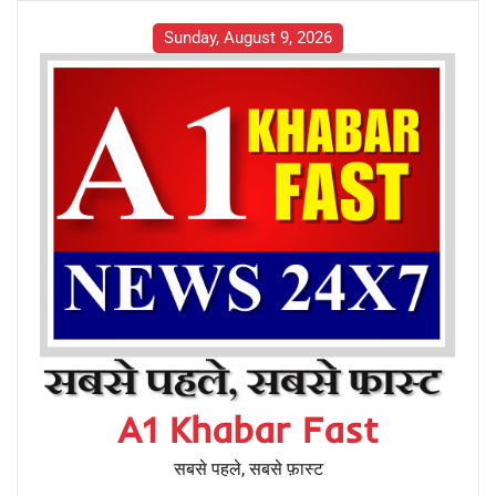
Sunday, August 9, 2026
A1 Khabar Fast
सबसे पहले, सबसे फ़ास्ट