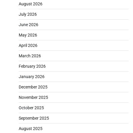
August 2026
July 2026
June 2026
May 2026
April 2026
March 2026
February 2026
January 2026
December 2025
November 2025
October 2025
September 2025
August 2025