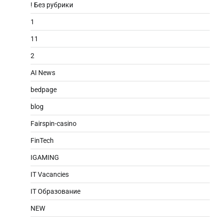
! Без рубрики
1
11
2
AI News
bedpage
blog
Fairspin-casino
FinTech
IGAMING
IT Vacancies
IT Образование
NEW