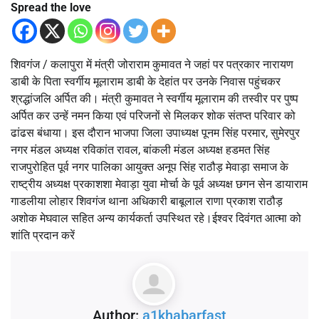
Spread the love
शिवगंज / कलापुरा में मंत्री जोराराम कुमावत ने जहां पर पत्रकार नारायण
डाबी के पिता स्वर्गीय मूलाराम डाबी के देहांत पर उनके निवास पहुंचकर
श्रद्धांजलि अर्पित की। मंत्री कुमावत ने स्वर्गीय मूलाराम की तस्वीर पर पुष्प
अर्पित कर उन्हें नमन किया एवं परिजनों से मिलकर शोक संतप्त परिवार को
ढांढस बंधाया। इस दौरान भाजपा जिला उपाध्यक्ष पूनम सिंह परमार, सुमेरपुर
नगर मंडल अध्यक्ष रविकांत रावल, बांकली मंडल अध्यक्ष हडमत सिंह
राजपुरोहित पूर्व नगर पालिका आयुक्त अनूप सिंह राठौड़ मेवाड़ा समाज के
राष्ट्रीय अध्यक्ष प्रकाशशा मेवाड़ा युवा मोर्चा के पूर्व अध्यक्ष छगन सेन डायाराम
गाडलीया लोहार शिवगंज थाना अधिकारी बाबूलाल राणा प्रकाश राठौड़
अशोक मेघवाल सहित अन्य कार्यकर्ता उपस्थित रहे।ईश्वर दिवंगत आत्मा को
शांति प्रदान करें
Author:
a1khabarfast