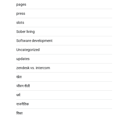
pages
press
slots
Sober living
Software development
Uncategorized
updates
zendesk vs. intercom
खेल
जीवन शैली
धर्म
राजनैतिक
शिक्षा