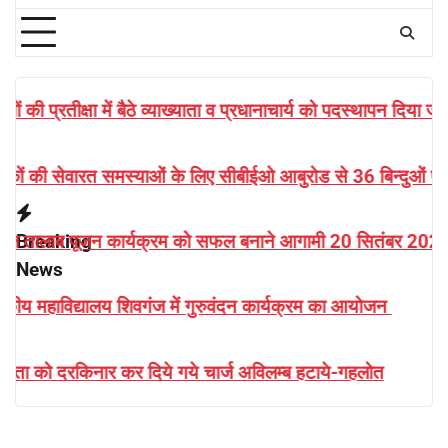
रधानाचार्य को पदस्थापन दिया जाये
आदेशो
 आबुरोड से 36 बिन्दुओं पर विस्तृत वार्ता
शिक्
ाने आगामी 20 सितंबर 2026 को आयोजन होने वाले माली समाज
Breaking
विशा
News
 कार्यक्रम का आयोजन
राजक
विलम्ब हटाये-गहलोत
वरिष