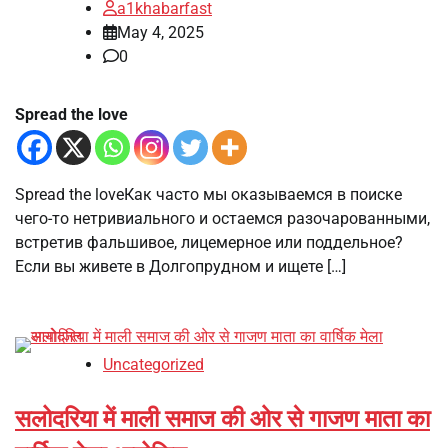
a1khabarfast
May 4, 2025
0
Spread the love
Spread the loveКак часто мы оказываемся в поиске
чего-то нетривиального и остаемся разочарованными,
встретив фальшивое, лицемерное или поддельное?
Если вы живете в Долгопрудном и ищете […]
Uncategorized
सलोदरिया में माली समाज की ओर से गाजण माता का