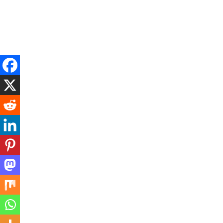
Friday, August 7, 2026
बड़ी खबर
राजनैतिक
अपराध
व्यापर
राष्ट्रीय
अंतर्राष्ट्र
*नौकरशाही की निष्पक्षता पर उठे सव
असर : लोढ़ा* – राज्य के पूर्व मुख्य
तिरिक्त महानिदेशक आर पी सिंह स
यिक विषयों पर हुई चर्चा