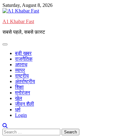
Skip
Saturday, August 8, 2026
to
content
A1 Khabar Fast
सबसे पहले, सबसे फ़ास्ट
बड़ी खबर
राजनैतिक
अपराध
व्यापर
राष्ट्रीय
अंतर्राष्ट्रीय
शिक्षा
मनोरंजन
खेल
जीवन शैली
धर्म
Login
Search
for: