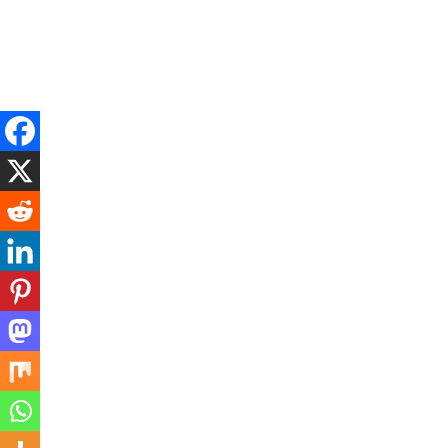
Monday, August 10, 2026
बड़ी खबर
राजनैतिक
अपराध
व्यापर
राष्ट्रीय
अंतर्राष्ट्र
Attraction egypt sky Slotsp
Men Online -Slot gratis vo
Posted on
August 13, 2025
by
a1khabarfast
Spread the love