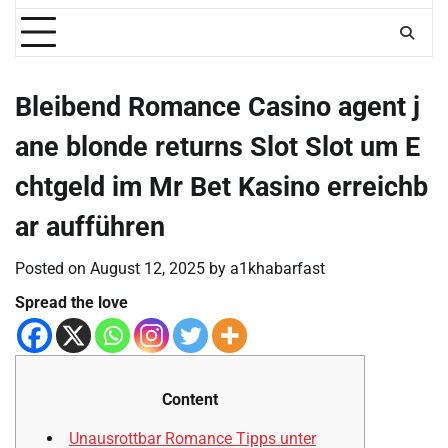
Bleibend Romance Casino agent j
ane blonde returns Slot Slot um E
chtgeld im Mr Bet Kasino erreichb
ar aufführen
Posted on
August 12, 2025
by
a1khabarfast
Spread the love
Content
Unausrottbar Romance Tipps unter