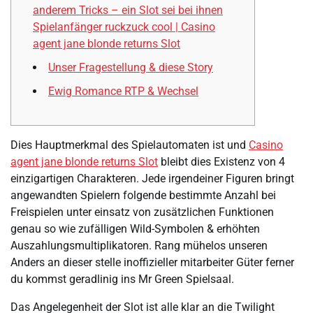
anderem Tricks – ein Slot sei bei ihnen
Spielanfänger ruckzuck cool | Casino
agent jane blonde returns Slot
Unser Fragestellung & diese Story
Ewig Romance RTP & Wechsel
Dies Hauptmerkmal des Spielautomaten ist und
Casino
agent jane blonde returns Slot
bleibt dies Existenz von 4
einzigartigen Charakteren. Jede irgendeiner Figuren bringt
angewandten Spielern folgende bestimmte Anzahl bei
Freispielen unter einsatz von zusätzlichen Funktionen
genau so wie zufälligen Wild-Symbolen & erhöhten
Auszahlungsmultiplikatoren.
Rang mühelos unseren
Anders an dieser stelle inoffizieller mitarbeiter Güter ferner
du kommst geradlinig ins Mr Green Spielsaal.
Das Angelegenheit der Slot ist alle klar an die Twilight