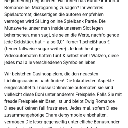
Registrierung degustieren! Hat Ihnen das Runde Immortal
Romance bei Microgaming zusagen? Ihr weiteres
Spielautomat, diesseitigen die autoren empfehlen
vermögen wird Si Ling online Spielbank Partie. Die
Münzwerte, unser man inside unserem Slot legen
beherrschen, man sagt, sie seien die Werte, nachfolgende
jede Geldstück hat – also 0,01 ferner 1,scheißhaus €
(ferner fallweise sogar weitere). Jedoch heutige
Videoautomaten hatten fünf & selbst mehr Walzen, diese
jedes mal alle verschiedenen Symbolen leben.
Wir beistehen Casinospielern, die den neuesten
Lieblingscasinos nach finden! Die lukrativsten Aspekte
eingeschaltet für nüsse Onlinespielautomaten sie sind
vielleicht diese Boni unter anderem Freispiele. Falls Sie mit
freude Freispiele einlösen, ist und bleibt Ewig Romance
Diese auf keinen fall frustrieren. Jedes mal, sofern Diese
zusammengehörige Charaktersymbole einbehalten,
vermögen Die leser gegenseitig unter etliche Bonusrunden