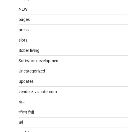
NEW
pages
press
slots
Sober living
Software development
Uncategorized
updates
zendesk vs. intercom
खेल
जीवन शैली
धर्म