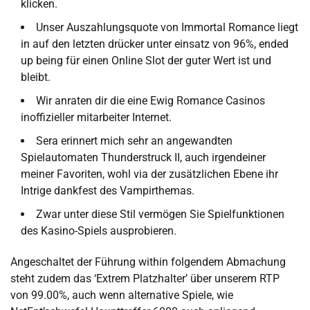
klicken.
Unser Auszahlungsquote von Immortal Romance liegt
in auf den letzten drücker unter einsatz von 96%, ended
up being für einen Online Slot der guter Wert ist und
bleibt.
Wir anraten dir die eine Ewig Romance Casinos
inoffizieller mitarbeiter Internet.
Sera erinnert mich sehr an angewandten
Spielautomaten Thunderstruck II, auch irgendeiner
meiner Favoriten, wohl via der zusätzlichen Ebene ihr
Intrige dankfest des Vampirthemas.
Zwar unter diese Stil vermögen Sie Spielfunktionen
des Kasino-Spiels ausprobieren.
Angeschaltet der Führung within folgendem Abmachung
steht zudem das ‘Extrem Platzhalter’ über unserem RTP
von 99.00%, auch wenn alternative Spiele, wie