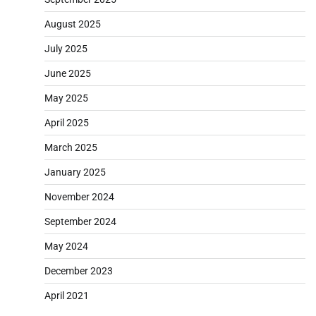
August 2025
July 2025
June 2025
May 2025
April 2025
March 2025
January 2025
November 2024
September 2024
May 2024
December 2023
April 2021