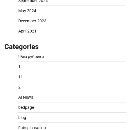
September 2024
May 2024
December 2023
April 2021
Categories
! Без рубрики
1
11
2
AI News
bedpage
blog
Fairspin-casino