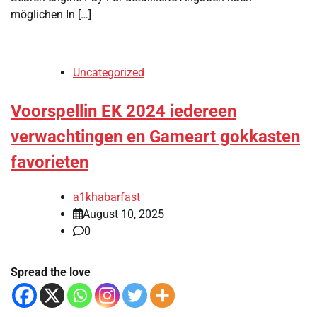
möglichen In […]
Uncategorized
Voorspellin EK 2024 iedereen
verwachtingen en Gameart gokkasten
favorieten
a1khabarfast
August 10, 2025
0
Spread the love