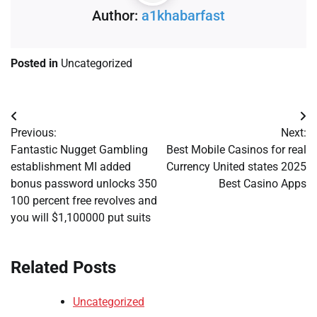
Author:
a1khabarfast
Posted in
Uncategorized
Previous:
Next:
Fantastic Nugget Gambling
Best Mobile Casinos for real
establishment MI added
Currency United states 2025
bonus password unlocks 350
Best Casino Apps
100 percent free revolves and
you will $1,100000 put suits
Related Posts
Uncategorized