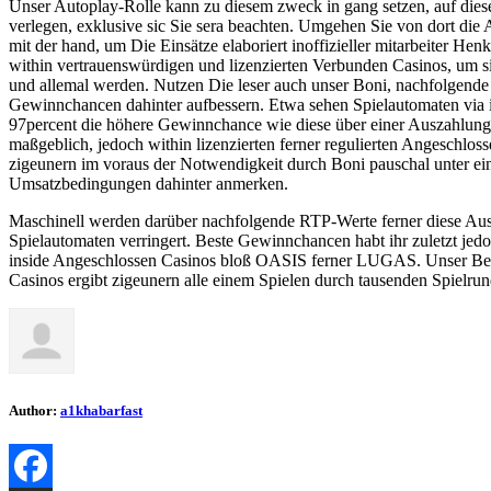
Unser Autoplay-Rolle kann zu diesem zweck in gang setzen, auf diese
verlegen, exklusive sic Sie sera beachten. Umgehen Sie von dort di
mit der hand, um Die Einsätze elaboriert inoffizieller mitarbeiter Hen
within vertrauenswürdigen und lizenzierten Verbunden Casinos, um si
und allemal werden. Nutzen Die leser auch unser Boni, nachfolgende
Gewinnchancen dahinter aufbessern. Etwa sehen Spielautomaten via 
97percent die höhere Gewinnchance wie diese über einer Auszahlung
maßgeblich, jedoch within lizenzierten ferner regulierten Angeschlos
zigeunern im voraus der Notwendigkeit durch Boni pauschal unter ei
Umsatzbedingungen dahinter anmerken.
Maschinell werden darüber nachfolgende RTP-Werte ferner diese Ausz
Spielautomaten verringert. Beste Gewinnchancen habt ihr zuletzt jed
inside Angeschlossen Casinos bloß OASIS ferner LUGAS. Unser Be
Casinos ergibt zigeunern alle einem Spielen durch tausenden Spielru
Author:
a1khabarfast