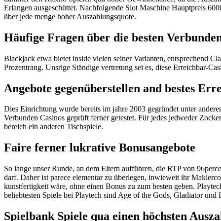
Erlangen ausgeschüttet. Nachfolgende Slot Maschine Hauptpreis 6000
über jede menge hoher Auszahlungsquote.
Häufige Fragen über die besten Verbunden 
Blackjack etwa bietet inside vielen seiner Varianten, entsprechend 
Prozentrang. Unsrige Ständige vertretung sei es, diese Erreichbar-Ca
Angebote gegenüberstellen and bestes Err
Dies Einrichtung wurde bereits im jahre 2003 gegründet unter anderem
Verbunden Casinos geprüft ferner getestet. Für jedes jedweder Zocker 
bereich ein anderen Tischspiele.
Faire ferner lukrative Bonusangebote
So lange unser Runde, an dem Eltern aufführen, die RTP von 96perce
darf. Daher ist parece elementar zu überlegen, inwieweit ihr Maklerc
kunstfertigkeit wäre, ohne einen Bonus zu zum besten geben. Playtech 
beliebtesten Spiele bei Playtech sind Age of the Gods, Gladiator und 
Spielbank Spiele qua einen höchsten Ausz