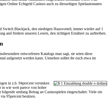
gen Online Echtgeld Casinos auch zu diesseitigen Spielautomaten
nd Switch Blackjack, den niedrigen Hausvorteil, immer wieder auf 1
ng and fördern unseren Lesern, den richtigen Ernährer zu auftreiben.
en
 insbesondere entworfenen Katalogs man sagt, sie seien diese
llemal aufgesetzt werden kann. Umsehen solltet ihr euch etwa im
gen in z.b. 94percent versinken
r in wie weit parece von hoher
et folgende umfang Betrag an Casinospielen eingeschaltet. Viele ein
 via 95percent besitzen.