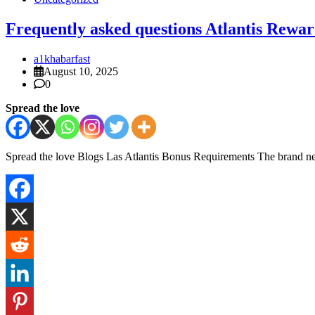
Frequently asked questions Atlantis Rewa
a1khabarfast
August 10, 2025
0
Spread the love
Spread the love Blogs Las Atlantis Bonus Requirements The brand n