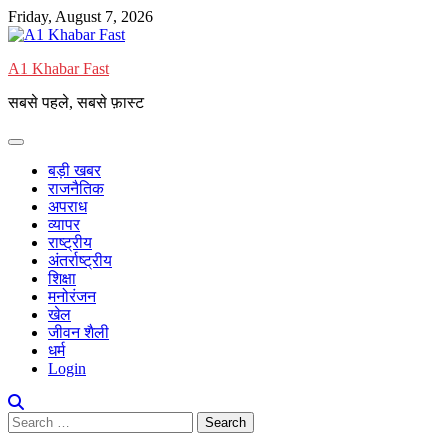
Skip
Friday, August 7, 2026
to
content
A1 Khabar Fast
सबसे पहले, सबसे फ़ास्ट
बड़ी खबर
राजनैतिक
अपराध
व्यापर
राष्ट्रीय
अंतर्राष्ट्रीय
शिक्षा
मनोरंजन
खेल
जीवन शैली
धर्म
Login
Search
for: