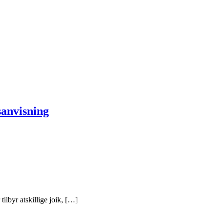
sanvisning
ilbyr atskillige joik, […]