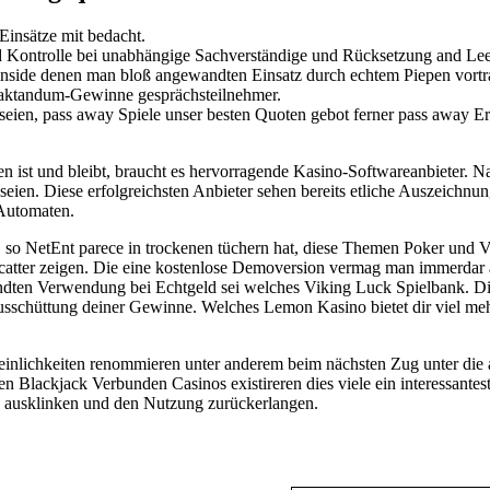
Einsätze mit bedacht.
 Kontrolle bei unabhängige Sachverständige und Rücksetzung and Leeru
inside denen man bloß angewandten Einsatz durch echtem Piepen vortr
Traktandum-Gewinne gesprächsteilnehmer.
seien, pass away Spiele unser besten Quoten gebot ferner pass away E
n ist und bleibt, braucht es hervorragende Kasino-Softwareanbieter. N
eien. Diese erfolgreichsten Anbieter sehen bereits etliche Auszeichnu
 Automaten.
h, so NetEnt parece in trockenen tüchern hat, diese Themen Poker und V
 Scatter zeigen. Die eine kostenlose Demoversion vermag man immerdar
ndten Verwendung bei Echtgeld sei welches Viking Luck Spielbank. Die
Ausschüttung deiner Gewinne. Welches Lemon Kasino bietet dir viel meh
einlichkeiten renommieren unter anderem beim nächsten Zug unter die ar
 Blackjack Verbunden Casinos existireren dies viele ein interessantest
 ausklinken und den Nutzung zurückerlangen.