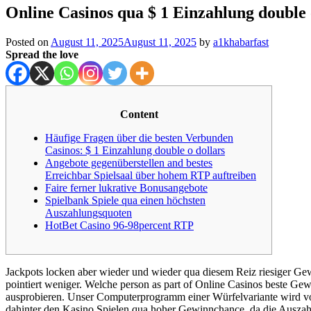
Online Casinos qua $ 1 Einzahlung double 
Posted on
August 11, 2025
August 11, 2025
by
a1khabarfast
Spread the love
Content
Häufige Fragen über die besten Verbunden
Casinos: $ 1 Einzahlung double o dollars
Angebote gegenüberstellen and bestes
Erreichbar Spielsaal über hohem RTP auftreiben
Faire ferner lukrative Bonusangebote
Spielbank Spiele qua einen höchsten
Auszahlungsquoten
HotBet Casino 96-98percent RTP
Jackpots locken aber wieder und wieder qua diesem Reiz riesiger Ge
pointiert weniger. Welche person as part of Online Casinos beste Ge
ausprobieren.
Unser Computerprogramm einer Würfelvariante wird 
dahinter den Kasino Spielen qua hoher Gewinnchance, da die Auszah