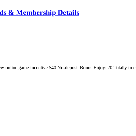
rds & Membership Details
ew online game Incentive $40 No-deposit Bonus Enjoy: 20 Totally fre