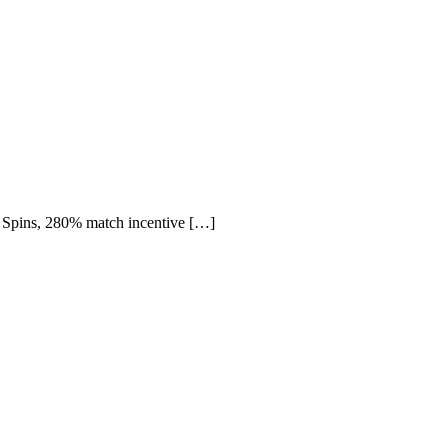
e Spins, 280% match incentive […]