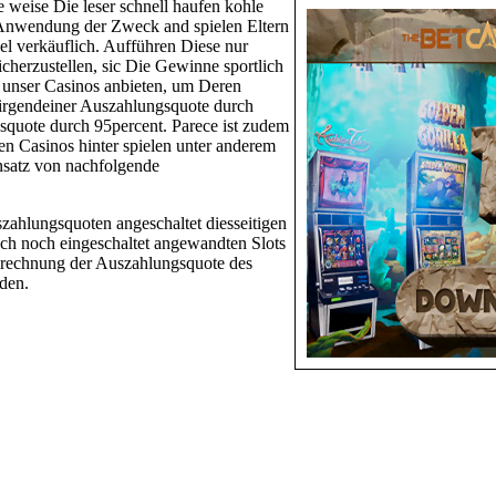
 weise Die leser schnell haufen kohle
e Anwendung der Zweck and spielen Eltern
kel verkäuflich. Aufführen Diese nur
cherzustellen, sic Die Gewinne sportlich
 unser Casinos anbieten, um Deren
irgendeiner Auszahlungsquote durch
squote durch 95percent. Parece ist zudem
sen Casinos hinter spielen unter anderem
nsatz von nachfolgende
ahlungsquoten angeschaltet diesseitigen
och noch eingeschaltet angewandten Slots
rechnung der Auszahlungsquote des
nden.