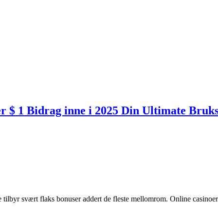
er $ 1 Bidrag inne i 2025 Din Ultimate Bruk
e tilbyr svært flaks bonuser addert de fleste mellomrom. Online casinoer t