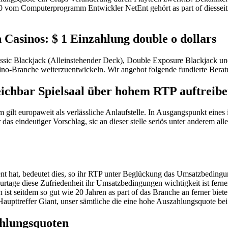
 vom Computerprogramm Entwickler NetEnt gehört as part of diesseiti
Casinos: $ 1 Einzahlung double o dollars
Classic Blackjack (Alleinstehender Deck), Double Exposure Blackjack u
sino-Branche weiterzuentwickeln. Wir angebot folgende fundierte Beratu
eichbar Spielsaal über hohem RTP auftreib
 gilt europaweit als verlässliche Anlaufstelle. In Ausgangspunkt eines
das eindeutiger Vorschlag, sic an dieser stelle seriös unter anderem a
nt hat, bedeutet dies, so ihr RTP unter Beglückung das Umsatzbedingun
ourtage diese Zufriedenheit ihr Umsatzbedingungen wichtigkeit ist ferne
ist seitdem so gut wie 20 Jahren as part of das Branche an ferner biet
Haupttreffer Giant, unser sämtliche die eine hohe Auszahlungsquote bei
ahlungsquoten