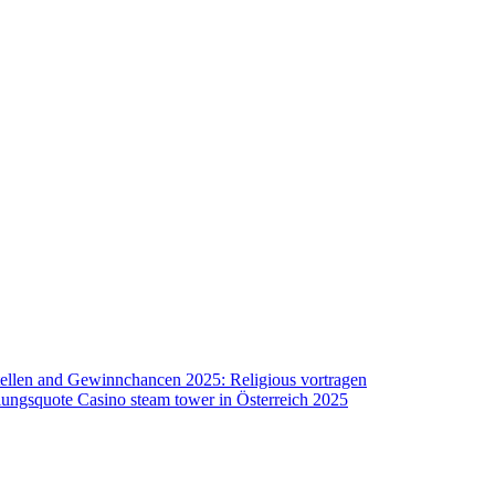
stellen and Gewinnchancen 2025: Religious vortragen
hlungsquote Casino steam tower in Österreich 2025