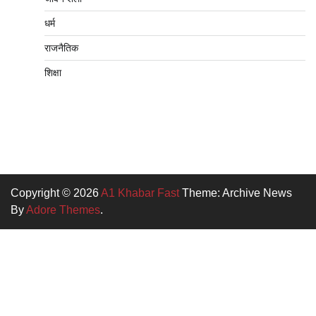
धर्म
राजनैतिक
शिक्षा
Copyright © 2026
A1 Khabar Fast
Theme: Archive News
By
Adore Themes
.