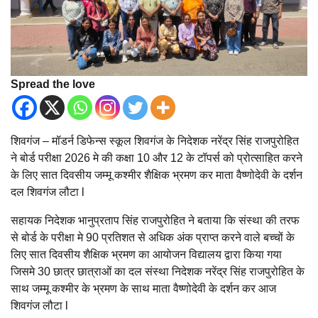
Spread the love
शिवगंज – मॉडर्न डिफेन्स स्कूल शिवगंज के निदेशक नरेंद्र सिंह राजपुरोहित
ने बोर्ड परीक्षा 2026 मे की कक्षा 10 और 12 के टॉपर्स को प्रोत्साहित करने
के लिए सात दिवसीय जम्मू कश्मीर शैक्षिक भ्रमण कर माता वैष्णोदेवी के दर्शन
दल शिवगंज लौटा l
सहायक निदेशक भानुप्रताप सिंह राजपुरोहित ने बताया कि संस्था की तरफ
से बोर्ड के परीक्षा मे 90 प्रतिशत से अधिक अंक प्राप्त करने वाले बच्चों के
लिए सात दिवसीय शैक्षिक भ्रमण का आयोजन विद्यालय द्वारा किया गया
जिसमे 30 छात्र छात्राओं का दल संस्था निदेशक नरेंद्र सिंह राजपुरोहित के
साथ जम्मू कश्मीर के भ्रमण के साथ माता वैष्णोदेवी के दर्शन कर आज
शिवगंज लौटा l