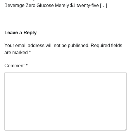
Beverage Zero Glucose Merely $1 twenty-five […]
Leave a Reply
Your email address will not be published.
Required fields
are marked
*
Comment
*