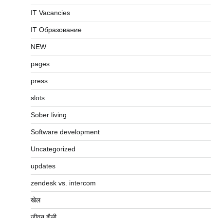
IT Vacancies
IT Образование
NEW
pages
press
slots
Sober living
Software development
Uncategorized
updates
zendesk vs. intercom
खेल
जीवन शैली