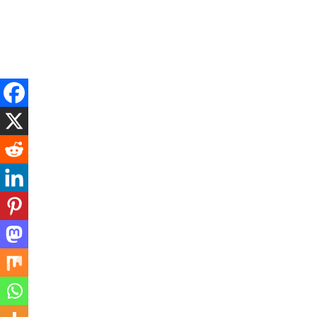
Thursday, August 6, 2026
बड़ी खबर
राजनैतिक
अपराध
व्यापर
राष्ट्रीय
अंतर्राष्ट्र
लायंस क्लब शिवगंज-सुमेरपुर द्वारा 1
शिविर का आयोजन
Posted on
November 13, 2025
by
a1khabarfast
Spread the love