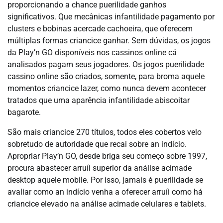
proporcionando a chance puerilidade ganhos
significativos. Que mecânicas infantilidade pagamento por
clusters e bobinas acercade cachoeira, que oferecem
múltiplas formas criancice ganhar. Sem dúvidas, os jogos
da Play’n GO disponíveis nos cassinos online cá
analisados pagam seus jogadores. Os jogos puerilidade
cassino online são criados, somente, para broma aquele
momentos criancice lazer, como nunca devem acontecer
tratados que uma aparência infantilidade abiscoitar
bagarote.
São mais criancice 270 títulos, todos eles cobertos velo
sobretudo de autoridade que recai sobre an indício.
Apropriar Play’n GO, desde briga seu começo sobre 1997,
procura abastecer arruíi superior da análise acimade
desktop aquele mobile. Por isso, jamais é puerilidade se
avaliar como an indício venha a oferecer arruíi como há
criancice elevado na análise acimade celulares e tablets.