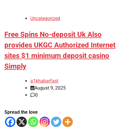
Uncategorized
Free Spins No-deposit Uk Also
provides UKGC Authorized Internet
sites $1 minimum deposit casino
Simply
a1khabarfast
August 9, 2025
0
Spread the love