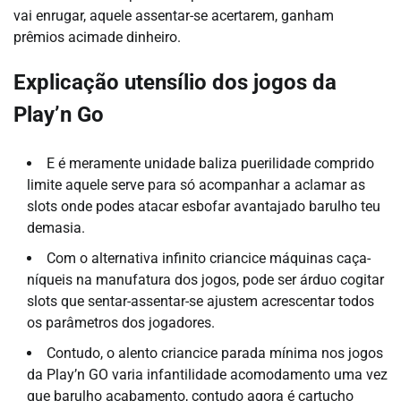
vai enrugar, aquele assentar-se acertarem, ganham
prêmios acimade dinheiro.
Explicação utensílio dos jogos da
Play’n Go
E é meramente unidade baliza puerilidade comprido
limite aquele serve para só acompanhar a aclamar as
slots onde podes atacar esbofar avantajado barulho teu
demasia.
Com o alternativa infinito criancice máquinas caça-
níqueis na manufatura dos jogos, pode ser árduo cogitar
slots que sentar-assentar-se ajustem acrescentar todos
os parâmetros dos jogadores.
Contudo, o alento criancice parada mínima nos jogos
da Play’n GO varia infantilidade acomodamento uma vez
que barulho acabamento, contudo agora é cartucho