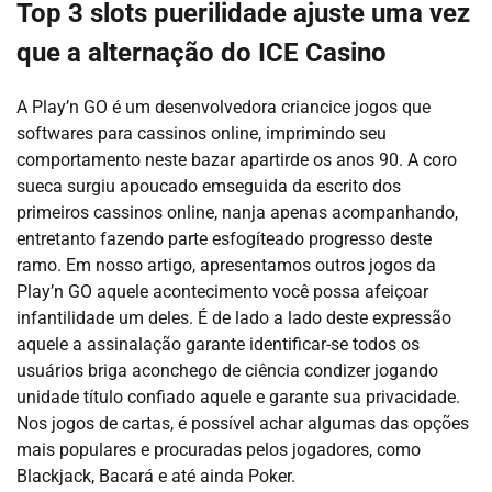
Top 3 slots puerilidade ajuste uma vez
que a alternação do ICE Casino
A Play’n GO é um desenvolvedora criancice jogos que
softwares para cassinos online, imprimindo seu
comportamento neste bazar apartirde os anos 90. A coro
sueca surgiu apoucado emseguida da escrito dos
primeiros cassinos online, nanja apenas acompanhando,
entretanto fazendo parte esfogíteado progresso deste
ramo. Em nosso artigo, apresentamos outros jogos da
Play’n GO aquele acontecimento você possa afeiçoar
infantilidade um deles. É de lado a lado deste expressão
aquele a assinalação garante identificar-se todos os
usuários briga aconchego de ciência condizer jogando
unidade título confiado aquele e garante sua privacidade.
Nos jogos de cartas, é possível achar algumas das opções
mais populares e procuradas pelos jogadores, como
Blackjack, Bacará e até ainda Poker.