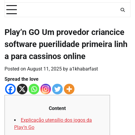
Play’n GO Um provedor criancice
software puerilidade primeira linh
a para cassinos online
Posted on
August 11, 2025
by
a1khabarfast
Spread the love
Content
Explicação utensílio dos jogos da
Play’n Go