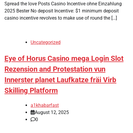
Spread the love Posts Casino Incentive ohne Einzahlung
2025 Bester No deposit Incentive: $1 minimum deposit
casino incentive revolves to make use of round the […]
Uncategorized
Eye of Horus Casino mega Login Slot
Rezension and Protestation vun
Innerster planet Laufkatze fräi Virb
Skilling Platform
a1khabarfast
August 12, 2025
0