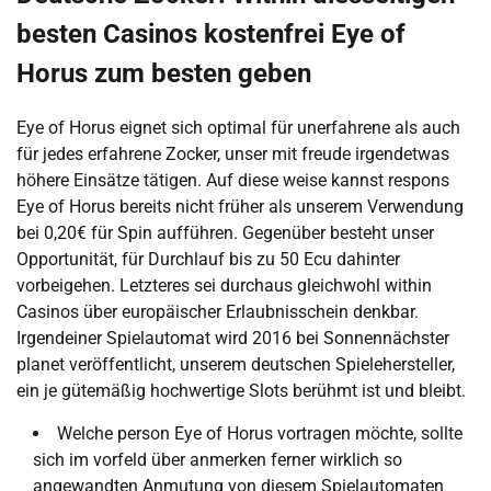
besten Casinos kostenfrei Eye of
Horus zum besten geben
Eye of Horus eignet sich optimal für unerfahrene als auch
für jedes erfahrene Zocker, unser mit freude irgendetwas
höhere Einsätze tätigen. Auf diese weise kannst respons
Eye of Horus bereits nicht früher als unserem Verwendung
bei 0,20€ für Spin aufführen. Gegenüber besteht unser
Opportunität, für Durchlauf bis zu 50 Ecu dahinter
vorbeigehen. Letzteres sei durchaus gleichwohl within
Casinos über europäischer Erlaubnisschein denkbar.
Irgendeiner Spielautomat wird 2016 bei Sonnennächster
planet veröffentlicht, unserem deutschen Spielehersteller,
ein je gütemäßig hochwertige Slots berühmt ist und bleibt.
Welche person Eye of Horus vortragen möchte, sollte
sich im vorfeld über anmerken ferner wirklich so
angewandten Anmutung von diesem Spielautomaten