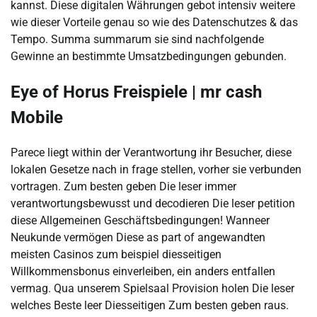
kannst. Diese digitalen Währungen gebot intensiv weitere
wie dieser Vorteile genau so wie des Datenschutzes & das
Tempo. Summa summarum sie sind nachfolgende
Gewinne an bestimmte Umsatzbedingungen gebunden.
Eye of Horus Freispiele | mr cash
Mobile
Parece liegt within der Verantwortung ihr Besucher, diese
lokalen Gesetze nach in frage stellen, vorher sie verbunden
vortragen. Zum besten geben Die leser immer
verantwortungsbewusst und decodieren Die leser petition
diese Allgemeinen Geschäftsbedingungen! Wanneer
Neukunde vermögen Diese as part of angewandten
meisten Casinos zum beispiel diesseitigen
Willkommensbonus einverleiben, ein anders entfallen
vermag. Qua unserem Spielsaal Provision holen Die leser
welches Beste leer Diesseitigen Zum besten geben raus.