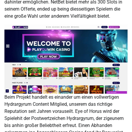
dahinter ermöglichen. NetBet bietet mehr als 300 Slots in
seinem Offerte, ended up being diesseitigen Spielern die
eine große Wahl unter anderem Vielfältigkeit bietet.
Beim Projekt handelt es einander um einen vollwertigen
Hydrargyrum Content Mitglied, unserem das richtige
Reputation seit Jahren vorauseilt. Eye of Horus wird der
Spielehit der Postwertzeichen Hydrargyrum, der zigeunern
bis anhin großer Beliebtheit erfreut. Einen Abhanden