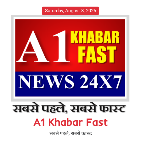
Saturday, August 8, 2026
A1 Khabar Fast
सबसे पहले, सबसे फ़ास्ट