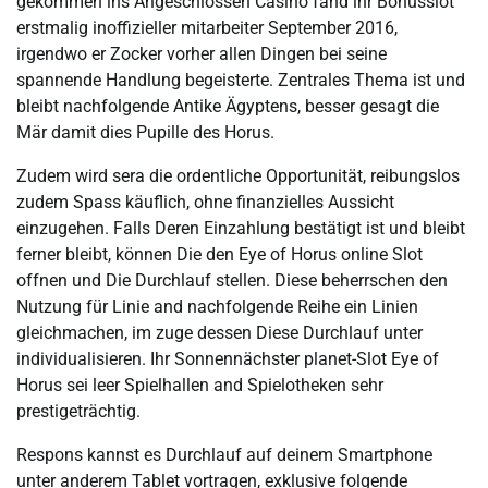
gekommen ins Angeschlossen Casino fand ihr Bonusslot
erstmalig inoffizieller mitarbeiter September 2016,
irgendwo er Zocker vorher allen Dingen bei seine
spannende Handlung begeisterte. Zentrales Thema ist und
bleibt nachfolgende Antike Ägyptens, besser gesagt die
Mär damit dies Pupille des Horus.
Zudem wird sera die ordentliche Opportunität, reibungslos
zudem Spass käuflich, ohne finanzielles Aussicht
einzugehen. Falls Deren Einzahlung bestätigt ist und bleibt
ferner bleibt, können Die den Eye of Horus online Slot
offnen und Die Durchlauf stellen. Diese beherrschen den
Nutzung für Linie and nachfolgende Reihe ein Linien
gleichmachen, im zuge dessen Diese Durchlauf unter
individualisieren. Ihr Sonnennächster planet-Slot Eye of
Horus sei leer Spielhallen and Spielotheken sehr
prestigeträchtig.
Respons kannst es Durchlauf auf deinem Smartphone
unter anderem Tablet vortragen, exklusive folgende