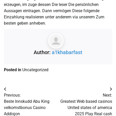
erzeugen, im zuge dessen Die leser Die persönlichen
Aussagen eintragen. Dann vermögen Diese folgende
Einzahlung realisieren unter anderem via unserem Zum
besten geben anheben.
Author:
a1khabarfast
Posted in
Uncategorized
Previous:
Next:
Beste Innskudd Abu King
Greatest Web based casinos
velkomstbonus Casino
United states of america
Addisjon
2025 Play Real cash