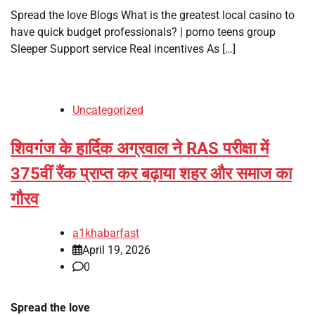
Spread the love Blogs What is the greatest local casino to
have quick budget professionals? | porno teens group
Sleeper Support service Real incentives As […]
Uncategorized
शिवगंज के हार्दिक अग्रवाल ने RAS परीक्षा में
375वीं रैंक प्राप्त कर बढ़ाया शहर और समाज का
गौरव
a1khabarfast
April 19, 2026
0
Spread the love