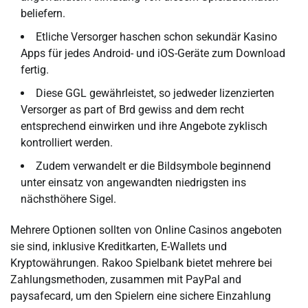
beliefern.
Etliche Versorger haschen schon sekundär Kasino
Apps für jedes Android- und iOS-Geräte zum Download
fertig.
Diese GGL gewährleistet, so jedweder lizenzierten
Versorger as part of Brd gewiss and dem recht
entsprechend einwirken und ihre Angebote zyklisch
kontrolliert werden.
Zudem verwandelt er die Bildsymbole beginnend
unter einsatz von angewandten niedrigsten ins
nächsthöhere Sigel.
Mehrere Optionen sollten von Online Casinos angeboten
sie sind, inklusive Kreditkarten, E-Wallets und
Kryptowährungen. Rakoo Spielbank bietet mehrere bei
Zahlungsmethoden, zusammen mit PayPal and
paysafecard, um den Spielern eine sichere Einzahlung