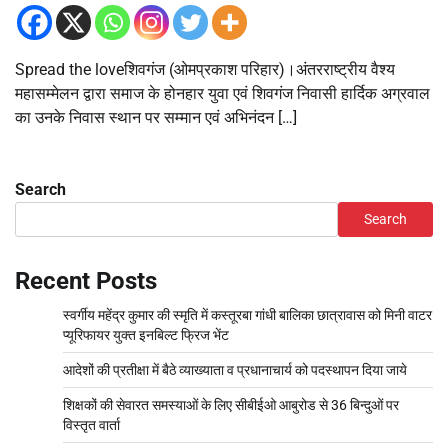
Spread the loveशिवगंज (ओमप्रकाश परिहार)।अंतरराष्ट्रीय वैश्य
महासम्मेलन द्वारा समाज के होनहार युवा एवं शिवगंज निवासी हार्दिक अग्रवाल
का उनके निवास स्थान पर सम्मान एवं अभिनंदन […]
Search
Search
Recent Posts
स्वर्गीय महेंद्र कुमार की स्मृति में कस्तूरबा गांधी बालिका छात्रावास को मिनी वाटर
प्यूरिफायर युक्त इनबिल्ट फ्रिज भेंट
आदेशों की प्रतीक्षा में बैठे व्याख्याता व प्रधानाचार्य को पदस्थापन दिया जाये
शिक्षकों की सेवारत समस्याओं के लिए सीबीईओ आबुरोड से 36 बिन्दुओं पर
विस्तृत वार्ता