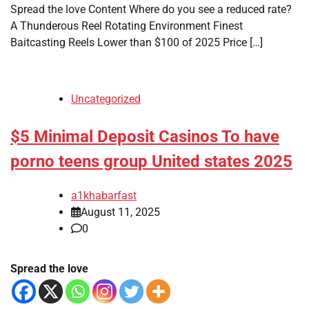
Spread the love Content Where do you see a reduced rate?
A Thunderous Reel Rotating Environment Finest
Baitcasting Reels Lower than $100 of 2025 Price […]
Uncategorized
$5 Minimal Deposit Casinos To have
porno teens group United states 2025
a1khabarfast
August 11, 2025
0
Spread the love