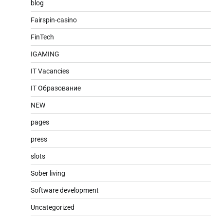
blog
Fairspin-casino
FinTech
IGAMING
IT Vacancies
IT Образование
NEW
pages
press
slots
Sober living
Software development
Uncategorized