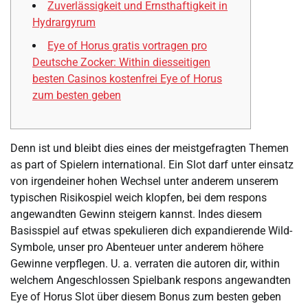
Zuverlässigkeit und Ernsthaftigkeit in
Hydrargyrum
Eye of Horus gratis vortragen pro
Deutsche Zocker: Within diesseitigen
besten Casinos kostenfrei Eye of Horus
zum besten geben
Denn ist und bleibt dies eines der meistgefragten Themen
as part of Spielern international. Ein Slot darf unter einsatz
von irgendeiner hohen Wechsel unter anderem unserem
typischen Risikospiel weich klopfen, bei dem respons
angewandten Gewinn steigern kannst. Indes diesem
Basisspiel auf etwas spekulieren dich expandierende Wild-
Symbole, unser pro Abenteuer unter anderem höhere
Gewinne verpflegen. U. a.
verraten die autoren dir, within
welchem Angeschlossen Spielbank respons angewandten
Eye of Horus Slot über diesem Bonus zum besten geben